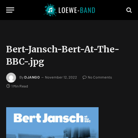
Bert-Jansch-Bert-At-The-
BBC-.jpg
By
DJANGO
November 12, 2022
No Comments
1 Min Read