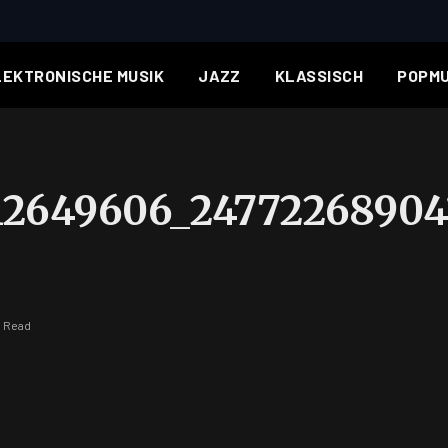
LEKTRONISCHE MUSIK
JAZZ
KLASSISCH
POPMU
12649606_24772268904
n Read