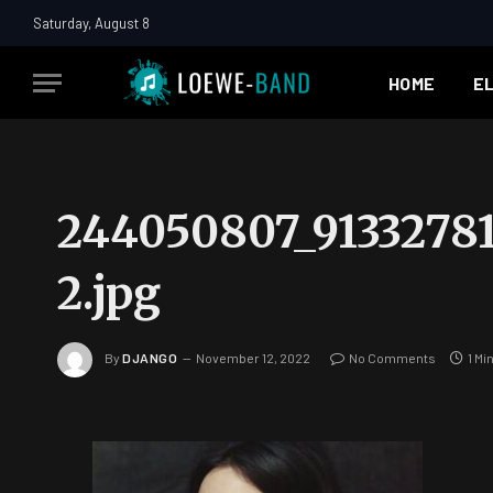
Saturday, August 8
HOME
E
244050807_9133278
2.jpg
By
DJANGO
November 12, 2022
No Comments
1 Mi